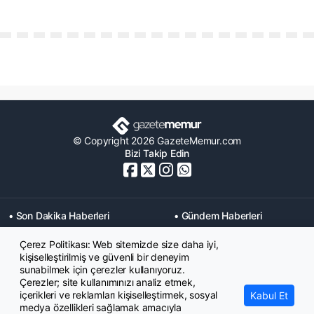
© Copyright 2026 GazeteMemur.com
Bizi Takip Edin
• Son Dakika Haberleri
• Gündem Haberleri
• Memurlar Haberleri
• KPSS Haberleri
Çerez Politikası: Web sitemizde size daha iyi,
• Ekonomi Haberleri
• Eğitim Haberleri
kişiselleştirilmiş ve güvenli bir deneyim
• Yaşam Haberleri
• Maaş Verileri Haberleri
sunabilmek için çerezler kullanıyoruz.
• Mahkeme Kararları
Çerezler; site kullanımınızı analiz etmek,
Haberleri
içerikleri ve reklamları kişiselleştirmek, sosyal
Kabul Et
medya özellikleri sağlamak amacıyla