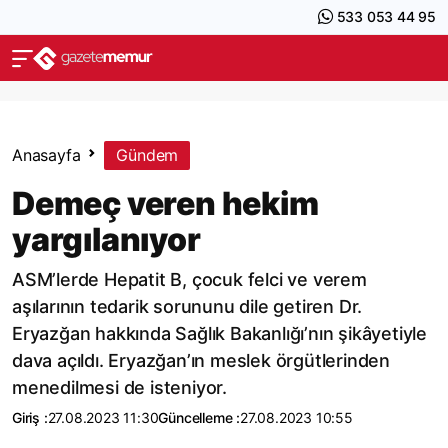
533 053 44 95
Anasayfa
Gündem
Demeç veren hekim
yargılanıyor
ASM’lerde Hepatit B, çocuk felci ve verem
aşılarının tedarik sorununu dile getiren Dr.
Eryazğan hakkında Sağlık Bakanlığı’nın şikâyetiyle
dava açıldı. Eryazğan’ın meslek örgütlerinden
menedilmesi de isteniyor.
Giriş :
27.08.2023 11:30
Güncelleme :
27.08.2023 10:55