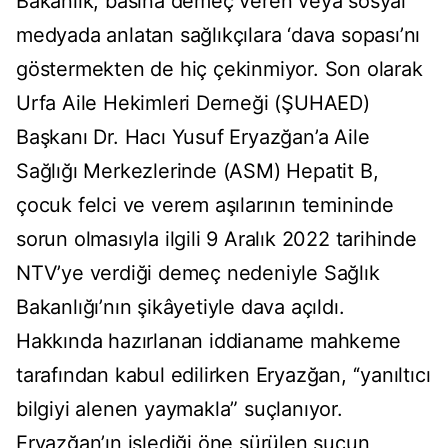
Bakanlık, basına demeç veren veya sosyal
medyada anlatan sağlıkçılara ‘dava sopası’nı
göstermekten de hiç çekinmiyor. Son olarak
Urfa Aile Hekimleri Derneği (ŞUHAED)
Başkanı Dr. Hacı Yusuf Eryazğan’a Aile
Sağlığı Merkezlerinde (ASM) Hepatit B,
çocuk felci ve verem aşılarının temininde
sorun olmasıyla ilgili 9 Aralık 2022 tarihinde
NTV’ye verdiği demeç nedeniyle Sağlık
Bakanlığı’nın şikâyetiyle dava açıldı.
Hakkında hazırlanan iddianame mahkeme
tarafından kabul edilirken Eryazğan, ‘‘yanıltıcı
bilgiyi alenen yaymakla” suçlanıyor.
Eryazğan’ın işlediği öne sürülen suçun