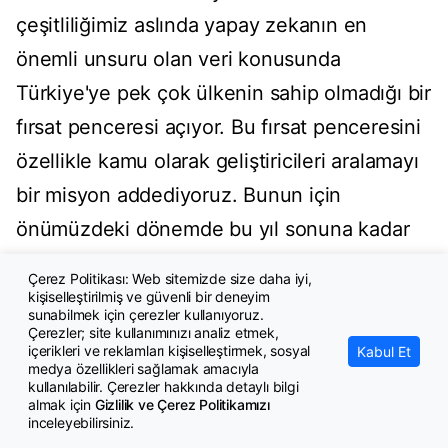
çeşitliliğimiz aslında yapay zekanın en
önemli unsuru olan veri konusunda
Türkiye'ye pek çok ülkenin sahip olmadığı bir
fırsat penceresi açıyor. Bu fırsat penceresini
özellikle kamu olarak geliştiricileri aralamayı
bir misyon addediyoruz. Bunun için
önümüzdeki dönemde bu yıl sonuna kadar
bunların tanımlarıyla ilgili süreçleri
Çerez Politikası: Web sitemizde size daha iyi,
tamamlayıp bunun da paylaşımını
kişiselleştirilmiş ve güvenli bir deneyim
sunabilmek için çerezler kullanıyoruz.
yapacağız."
Çerezler; site kullanımınızı analiz etmek,
içerikleri ve reklamları kişiselleştirmek, sosyal
Kabul Et
medya özellikleri sağlamak amacıyla
Yaklaşık 2 bin kamu veri setini Türk yapay
kullanılabilir. Çerezler hakkında detaylı bilgi
almak için
Gizlilik ve Çerez Politikamızı
zeka geliştiricilerinin istifadesine sunmayı
inceleyebilirsiniz.