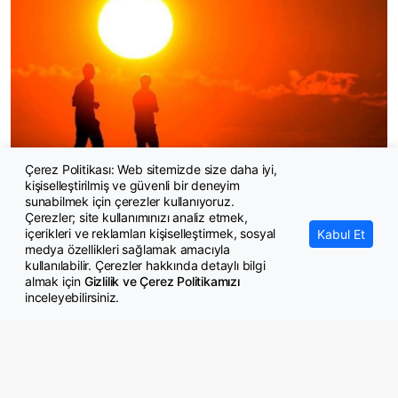
Çerez Politikası: Web sitemizde size daha iyi,
kişiselleştirilmiş ve güvenli bir deneyim
KKTC'de açık alanda çalışma yasağı
sunabilmek için çerezler kullanıyoruz.
Çerezler; site kullanımınızı analiz etmek,
içerikleri ve reklamları kişiselleştirmek, sosyal
Kabul Et
medya özellikleri sağlamak amacıyla
kullanılabilir. Çerezler hakkında detaylı bilgi
almak için
Gizlilik ve Çerez Politikamızı
inceleyebilirsiniz.