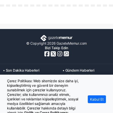
© Copyright 2026 GazeteMemur.com
Bizi Takip Edin
• Son Dakika Haberleri
• Gündem Haberleri
• Memurlar Haberleri
• KPSS Haberleri
Çerez Politikası: Web sitemizde size daha iyi,
• Ekonomi Haberleri
• Eğitim Haberleri
kişiselleştirilmiş ve güvenli bir deneyim
• Yaşam Haberleri
• Maaş Verileri Haberleri
sunabilmek için çerezler kullanıyoruz.
• Mahkeme Kararları
Çerezler; site kullanımınızı analiz etmek,
Haberleri
içerikleri ve reklamları kişiselleştirmek, sosyal
Kabul Et
medya özellikleri sağlamak amacıyla
kullanılabilir. Çerezler hakkında detaylı bilgi
almak için
Gizlilik ve Çerez Politikamızı