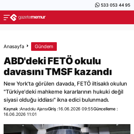
533 053 44 95
Anasayfa
Gündem
ABD'deki FETÖ okulu
davasını TMSF kazandı
New York'ta görülen davada, FETÖ iltisaklı okulun
"Türkiye'deki mahkeme kararlarının hukuki değil
siyasi olduğu iddiası" ikna edici bulunmadı.
Kaynak :
Anadolu Ajansı
Giriş :
16.06.2026 09:55
Güncelleme :
16.06.2026 11:01