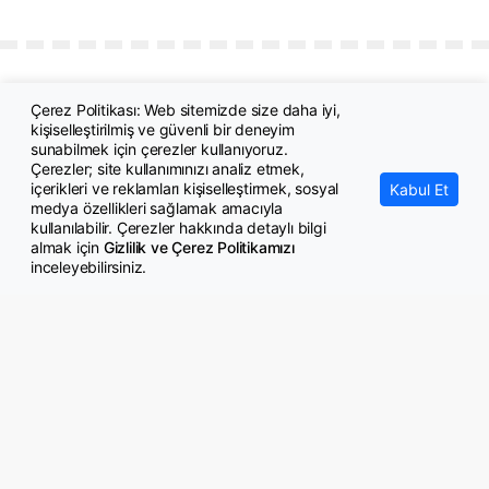
Çerez Politikası: Web sitemizde size daha iyi,
kişiselleştirilmiş ve güvenli bir deneyim
sunabilmek için çerezler kullanıyoruz.
Çerezler; site kullanımınızı analiz etmek,
içerikleri ve reklamları kişiselleştirmek, sosyal
Kabul Et
medya özellikleri sağlamak amacıyla
© Copyright 2026 GazeteMemur.com
kullanılabilir. Çerezler hakkında detaylı bilgi
Bizi Takip Edin
almak için
Gizlilik ve Çerez Politikamızı
inceleyebilirsiniz.
• Son Dakika Haberleri
• Gündem Haberleri
• Memurlar Haberleri
• KPSS Haberleri
• Ekonomi Haberleri
• Eğitim Haberleri
• Yaşam Haberleri
• Maaş Verileri Haberleri
• Mahkeme Kararları
Haberleri