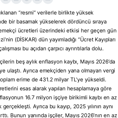
ıklanan “resmi” verilerle birlikte yüksek
inde bir basamak yükselerek dördüncü sıraya
emekçi ücretleri üzerindeki etkisi her geçen gün
i’nin (DİSKAR) dün yayımladığı “Ücret Kayıpları
lışması bu açıdan çarpıcı ayrıntılarla dolu.
çilerin beş aylık enflasyon kaybı, Mayıs 2026’da
L’ye ulaştı. Ayrıca emekçiden yana olmayan vergi
 toplam erime de 431.2 milyar TL’ye yükseldi.
cretlerini esas alarak yapılan hesaplamaya göre
flasyonun 16.7 milyon işçiye birikimli kaybı en az
 gerçekleşti. Ayrıca bu kayıp, 2025 yılının aynı
ttı. Bunun yanında işçiler, Mayıs 2026’nın en az