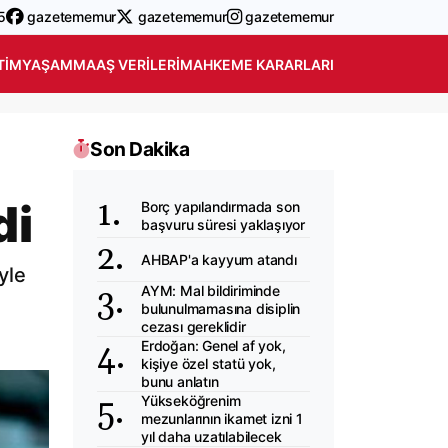
5
gazetememur
gazetememur
gazetememur
TIM
YAŞAM
MAAŞ VERILERI
MAHKEME KARARLARI
Son Dakika
di
Borç yapılandırmada son
başvuru süresi yaklaşıyor
AHBAP'a kayyum atandı
yle
AYM: Mal bildiriminde
bulunulmamasına disiplin
cezası gereklidir
Erdoğan: Genel af yok,
kişiye özel statü yok,
bunu anlatın
Yükseköğrenim
mezunlarının ikamet izni 1
yıl daha uzatılabilecek