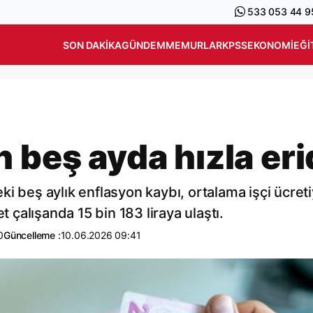
533 053 44 9
SON DAKIKA
GÜNDEM
MEMURLAR
KPSS
EKONOMI
EĞI
 beş ayda hızla eri
i beş aylık enflasyon kaybı, ortalama işçi ücreti
t çalışanda 15 bin 183 liraya ulaştı.
0
Güncelleme :
10.06.2026 09:41