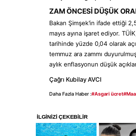
ZAM ÖNCESİ DÜŞÜK ORA
Bakan Şimşek'in ifade ettiği 2,
mayıs ayına işaret ediyor. TÜ
tarihinde yüzde 0,04 olarak açı
temmuz ara zammı duyurulmuşt
aylık enflasyonun düşük açıkla
Çağrı Kubilay AVCI
Daha Fazla Haber :
#Asgari ücret
#Maa