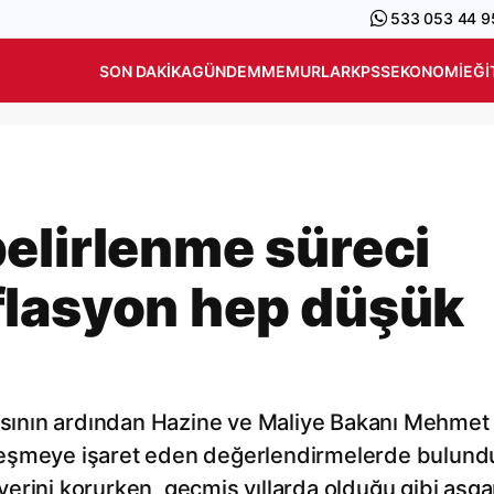
533 053 44 9
SON DAKIKA
GÜNDEM
MEMURLAR
KPSS
EKONOMI
EĞI
elirlenme süreci
flasyon hep düşük
masının ardından Hazine ve Maliye Bakanı Mehmet
leşmeye işaret eden değerlendirmelerde bulund
erini korurken, geçmiş yıllarda olduğu gibi asga