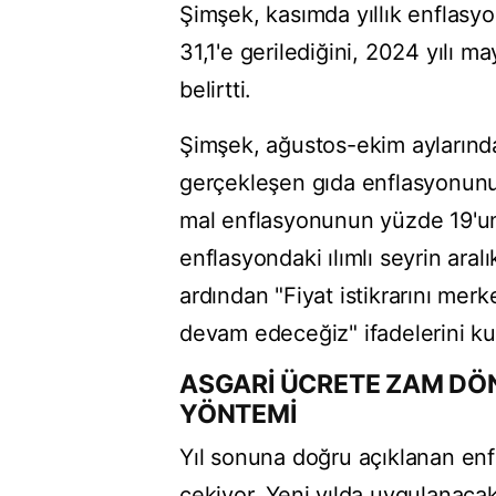
Şimşek, kasımda yıllık enflasy
31,1'e gerilediğini, 2024 yılı m
belirtti.
Şimşek, ağustos-ekim aylarınd
gerçekleşen gıda enflasyonunun 
mal enflasyonunun yüzde 19'un
enflasyondaki ılımlı seyrin ara
ardından "Fiyat istikrarını mer
devam edeceğiz" ifadelerini kul
ASGARİ ÜCRETE ZAM DÖ
YÖNTEMİ
Yıl sonuna doğru açıklanan enf
çekiyor. Yeni yılda uygulanaca