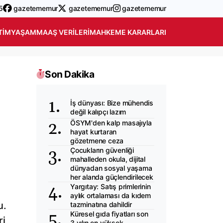
5
gazetememur
gazetememur
gazetememur
TIM
YAŞAM
MAAŞ VERILERI
MAHKEME KARARLARI
Son Dakika
İş dünyası: Bize mühendis
değil kalıpçı lazım
ÖSYM'den kalp masajıyla
hayat kurtaran
gözetmene ceza
Çocukların güvenliği
mahalleden okula, dijital
dünyadan sosyal yaşama
her alanda güçlendirilecek
Yargıtay: Satış primlerinin
aylık ortalaması da kıdem
u.
tazminatına dahildir
Küresel gıda fiyatları son
ri
3 yılın en yüksek