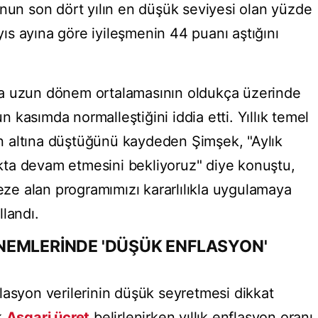
onun son dört yılın en düşük seviyesi olan yüzde
ayıs ayına göre iyileşmenin 44 puanı aştığını
a uzun dönem ortalamasının oldukça üzerinde
kasımda normalleştiğini iddia etti. Yıllık temel
 altına düştüğünü kaydeden Şimşek, "Aylık
lıkta devam etmesini bekliyoruz" diye konuştu,
keze alan programımızı kararlılıkla uygulamaya
landı.
NEMLERİNDE 'DÜŞÜK ENFLASYON'
lasyon verilerinin düşük seyretmesi dikkat
k
Asgari ücret
belirlenirken yıllık enflasyon oranı