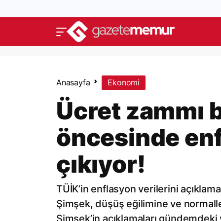
Anasayfa
Ekonomi
Ücret zammı b
öncesinde en
çıkıyor!
TÜİK’in enflasyon verilerini açıkla
Şimşek, düşüş eğilimine ve normal
Şimşek’in açıklamaları gündemdeki y