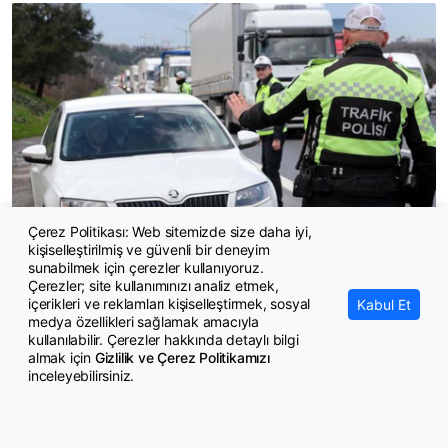
Çerez Politikası: Web sitemizde size daha iyi,
kişiselleştirilmiş ve güvenli bir deneyim
Vergi ve para cezaları tahsilatında diikkat çekici artış
sunabilmek için çerezler kullanıyoruz.
Çerezler; site kullanımınızı analiz etmek,
içerikleri ve reklamları kişiselleştirmek, sosyal
Kabul Et
medya özellikleri sağlamak amacıyla
kullanılabilir. Çerezler hakkında detaylı bilgi
almak için
Gizlilik ve Çerez Politikamızı
inceleyebilirsiniz.