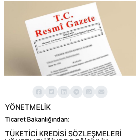
YÖNETMELİK
Ticaret Bakanlığından:
TÜKETİCİ KREDİSİ SÖZLEŞMELERİ