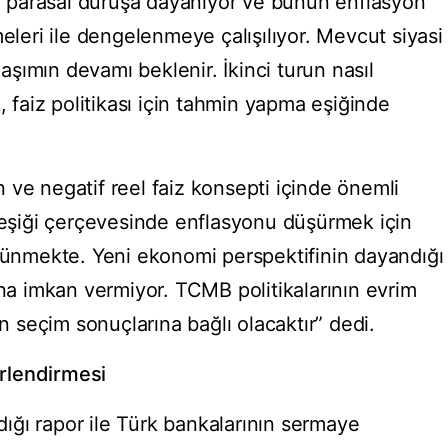
bir parasal duruşa dayanıyor ve bunun enflasyon
meleri ile dengelenmeye çalışılıyor. Mevcut siyasi
şımın devamı beklenir. İkinci turun nasıl
, faiz politikası için tahmin yapma eşiğinde
 ve negatif reel faiz konsepti içinde önemli
e eşiği çerçevesinde enflasyonu düşürmek için
örünmekte. Yeni ekonomi perspektifinin dayandığı
ına imkan vermiyor. TCMB politikalarının evrim
seçim sonuçlarına bağlı olacaktır” dedi.
rlendirmesi
ğı rapor ile Türk bankalarının sermaye