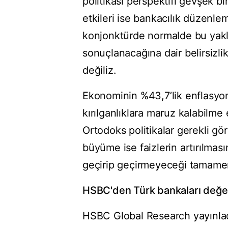
politikası perspektifi gevşek 
etkileri ise bankacılık düzenle
konjonktürde normalde bu yakla
sonuçlanacağına dair belirsizlik
değiliz.
Ekonominin %43,7’lik enflasyon
kırılganlıklara maruz kalabilm
Ortodoks politikalar gerekli g
büyüme ise faizlerin artırılmas
geçirip geçirmeyeceği tamamen 
HSBC'den Türk bankaları değe
HSBC Global Research yayınladı