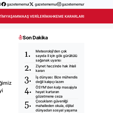
5
gazetememur
gazetememur
gazetememur
TIM
YAŞAM
MAAŞ VERILERI
MAHKEME KARARLARI
Son Dakika
Meteoroloji'den çok
sayıda il için gök gürültülü
sağanak uyarısı
Ziynet haczinde hak ihlali
kararı
İş dünyası: Bize mühendis
değil kalıpçı lazım
iğimiz
ÖSYM'den kalp masajıyla
yi
hayat kurtaran
gözetmene ceza
Çocukların güvenliği
mahalleden okula, dijital
dünyadan sosyal yaşama