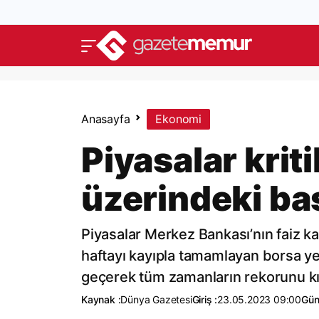
Anasayfa
Ekonomi
Piyasalar kriti
üzerindeki bas
Piyasalar Merkez Bankası’nın faiz kar
haftayı kayıpla tamamlayan borsa ye
geçerek tüm zamanların rekorunu kır
Kaynak :
Dünya Gazetesi
Giriş :
23.05.2023 09:00
Gün