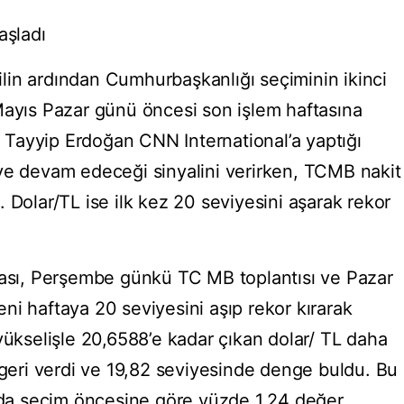
aşladı
tilin ardından Cumhurbaşkanlığı seçiminin ikinci
Mayıs Pazar günü öncesi son işlem haftasına
Tayyip Erdoğan CNN International’a yaptığı
ye devam edeceği sinyalini verirken, TCMB nakit
 Dolar/TL ise ilk kez 20 seviyesini aşarak rekor
rası, Perşembe günkü TC MB toplantısı ve Pazar
ni haftaya 20 seviyesini aşıp rekor kırarak
yükselişle 20,6588’e kadar çıkan dolar/ TL daha
 geri verdi ve 19,82 seviyesinde denge buldu. Bu
ında seçim öncesine göre yüzde 1.24 değer