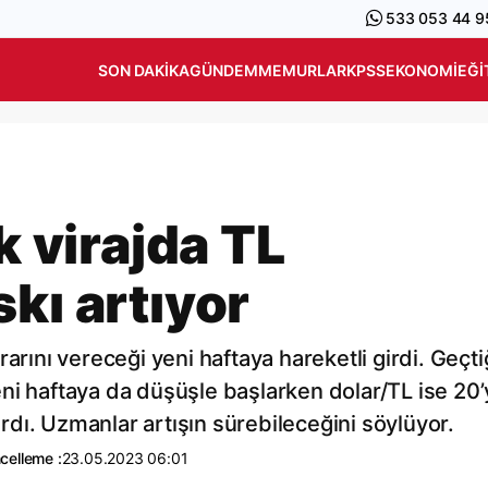
533 053 44 9
SON DAKIKA
GÜNDEM
MEMURLAR
KPSS
EKONOMI
EĞI
k virajda TL
kı artıyor
arını vereceği yeni haftaya hareketli girdi. Geçt
ni haftaya da düşüşle başlarken dolar/TL ise 20’
dı. Uzmanlar artışın sürebileceğini söylüyor.
celleme :
23.05.2023 06:01