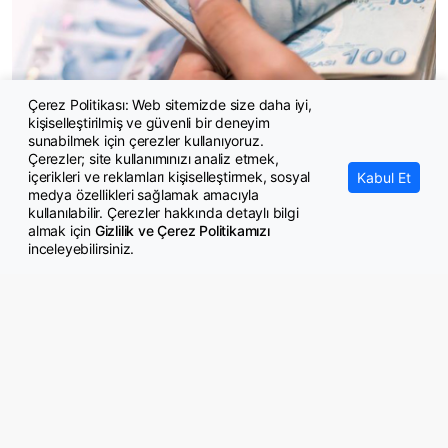
Çerez Politikası: Web sitemizde size daha iyi,
kişiselleştirilmiş ve güvenli bir deneyim
Asgari ücrette Avrupa ile Türkiye arasındaki makas açıldı
sunabilmek için çerezler kullanıyoruz.
Çerezler; site kullanımınızı analiz etmek,
içerikleri ve reklamları kişiselleştirmek, sosyal
Kabul Et
medya özellikleri sağlamak amacıyla
kullanılabilir. Çerezler hakkında detaylı bilgi
almak için
Gizlilik ve Çerez Politikamızı
inceleyebilirsiniz.
© Copyright 2026 GazeteMemur.com