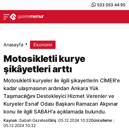
533 053 44 95
Anasayfa
Ekonomi
Motosikletli kurye
şikâyetleri arttı
Motosikletli kuryeler ile ilgili şikayetlerin CİMER’e
kadar ulaşmasının ardından Ankara Yük
Taşımacılığını Destekleyici Hizmet Verenler ve
Kuryeler Esnaf Odası Başkanı Ramazan Akpınar
konu ile ilgili SABAH'a açıklamada bulundu.
Kaynak :
Sabah Gazetesi
Giriş :
05.12.2024 10:32
Güncelleme :
05.12.2024 10:32