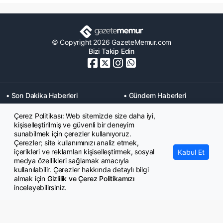
© Copyright 2026 GazeteMemur.com
Bizi Takip Edin
• Son Dakika Haberleri
• Gündem Haberleri
• Memurlar Haberleri
• KPSS Haberleri
Çerez Politikası: Web sitemizde size daha iyi,
• Ekonomi Haberleri
• Eğitim Haberleri
kişiselleştirilmiş ve güvenli bir deneyim
• Yaşam Haberleri
• Maaş Verileri Haberleri
sunabilmek için çerezler kullanıyoruz.
• Mahkeme Kararları
Çerezler; site kullanımınızı analiz etmek,
Haberleri
içerikleri ve reklamları kişiselleştirmek, sosyal
Kabul Et
medya özellikleri sağlamak amacıyla
kullanılabilir. Çerezler hakkında detaylı bilgi
almak için
Gizlilik ve Çerez Politikamızı
inceleyebilirsiniz.