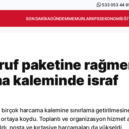
533 053 44 9
SON DAKIKA
GÜNDEM
MEMURLAR
KPSS
EKONOMI
EĞI
ruf paketine rağm
a kaleminde israf
birçok harcama kalemine sınırlama getirilmesin
lo ortaya koydu. Toplantı ve organizasyon hizmet a
rıldı, posta ve kırtasiye harcamaları da yükseldi.