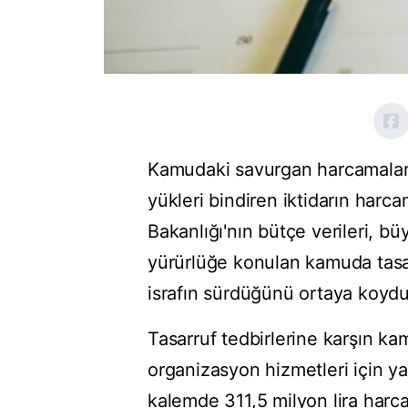
Kamudaki savurgan harcamaları 
yükleri bindiren iktidarın harc
Bakanlığı'nın bütçe verileri, b
yürürlüğe konulan kamuda tas
israfın sürdüğünü ortaya koydu
Tasarruf tedbirlerine karşın kam
organizasyon hizmetleri için yap
kalemde 311,5 milyon lira harc