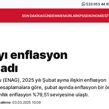
533 053 44 9
SON DAKIKA
GÜNDEM
MEMURLAR
KPSS
EKONOMI
EĞI
ı enflasyon
ladı
(ENAG), 2025 yılı Şubat ayına ilişkin enflasyon
 hesaplamalara göre, şubat ayında enflasyon bir ö
llık enflasyon %79,51 seviyesine ulaştı.
elleme :
03.03.2025 10:09