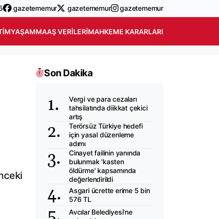
5
gazetememur
gazetememur
gazetememur
TIM
YAŞAM
MAAŞ VERILERI
MAHKEME KARARLARI
Son Dakika
Vergi ve para cezaları
tahsilatında diikkat çekici
artış
Terörsüz Türkiye hedefi
için yasal düzenleme
adımı
Cinayet failinin yanında
bulunmak 'kasten
öldürme' kapsamında
nceki
değerlendirildi
Asgari ücrette erime 5 bin
576 TL
Avcılar Belediyesi'ne