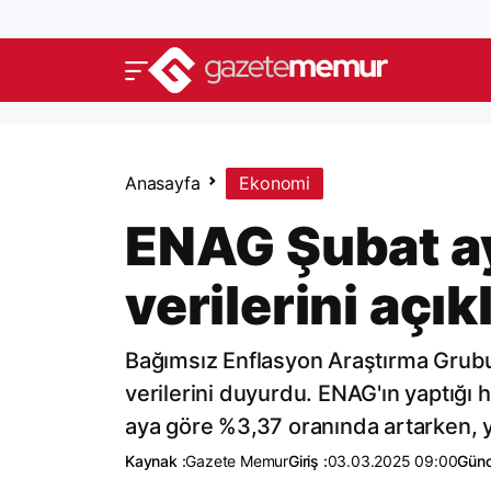
Anasayfa
Ekonomi
ENAG Şubat ay
verilerini açık
Bağımsız Enflasyon Araştırma Grubu 
verilerini duyurdu. ENAG'ın yaptığı
aya göre %3,37 oranında artarken, yı
Kaynak :
Gazete Memur
Giriş :
03.03.2025 09:00
Günc