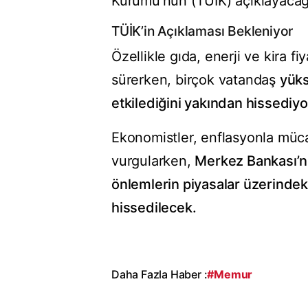
Kurumu’nun (TÜİK) açıklayacağ
TÜİK’in Açıklaması Bekleniyor
Özellikle gıda, enerji ve kira fi
sürerken, birçok vatandaş
yüks
etkilediğini yakından hissediyo
Ekonomistler, enflasyonla mücad
vurgularken,
Merkez Bankası’nı
önlemlerin piyasalar üzerinde
hissedilecek.
Daha Fazla Haber :
#Memur