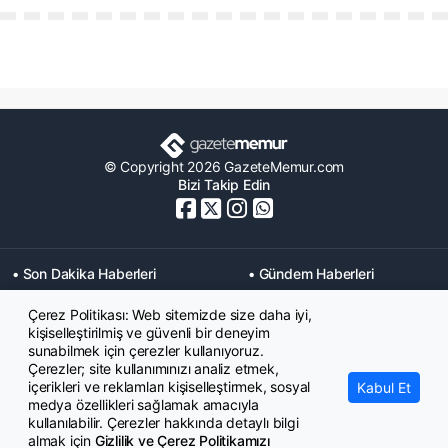
© Copyright 2026 GazeteMemur.com
Bizi Takip Edin
• Son Dakika Haberleri
• Gündem Haberleri
• Memurlar Haberleri
• KPSS Haberleri
Çerez Politikası: Web sitemizde size daha iyi,
• Ekonomi Haberleri
• Eğitim Haberleri
kişiselleştirilmiş ve güvenli bir deneyim
• Yaşam Haberleri
• Maaş Verileri Haberleri
sunabilmek için çerezler kullanıyoruz.
• Mahkeme Kararları
Çerezler; site kullanımınızı analiz etmek,
Haberleri
içerikleri ve reklamları kişiselleştirmek, sosyal
Kabul Et
medya özellikleri sağlamak amacıyla
kullanılabilir. Çerezler hakkında detaylı bilgi
almak için
Gizlilik ve Çerez Politikamızı