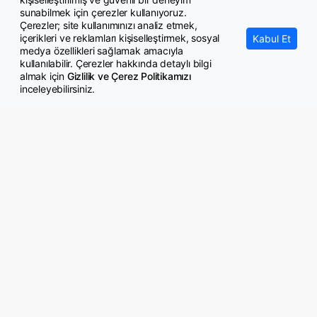
Evim sistemine tavan fiyatlar ve tek hak kuralı geldi
sunabilmek için çerezler kullanıyoruz.
Çerezler; site kullanımınızı analiz etmek,
içerikleri ve reklamları kişiselleştirmek, sosyal
Kabul Et
medya özellikleri sağlamak amacıyla
kullanılabilir. Çerezler hakkında detaylı bilgi
almak için
Gizlilik ve Çerez Politikamızı
inceleyebilirsiniz.
© Copyright 2026 GazeteMemur.com
Bizi Takip Edin
• Son Dakika Haberleri
• Gündem Haberleri
• Memurlar Haberleri
• KPSS Haberleri