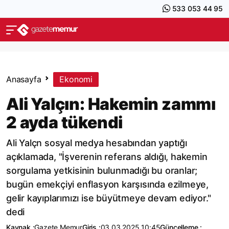
533 053 44 95
Anasayfa
Ekonomi
Ali Yalçın: Hakemin zammı
2 ayda tükendi
Ali Yalçn sosyal medya hesabından yaptığı
açıklamada, "İşverenin referans aldığı, hakemin
sorgulama yetkisinin bulunmadığı bu oranlar;
bugün emekçiyi enflasyon karşısında ezilmeye,
gelir kayıplarımızı ise büyütmeye devam ediyor."
dedi
Kaynak :
Gazete Memur
Giriş :
03.03.2025 10:45
Güncelleme :