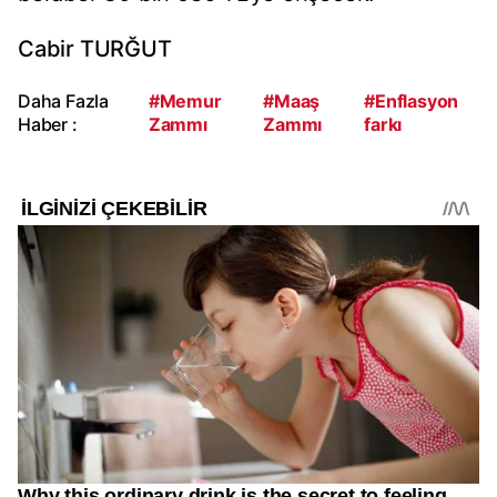
Cabir TURĞUT
Daha Fazla
#Memur
#Maaş
#Enflasyon
Haber :
Zammı
Zammı
farkı