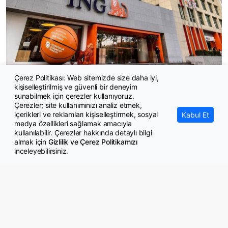
Çerez Politikası: Web sitemizde size daha iyi,
ING 2026 yılına ilişkin enflasyon, faiz ve dolar/TL tahminlerini
kişiselleştirilmiş ve güvenli bir deneyim
açıkladı
sunabilmek için çerezler kullanıyoruz.
Çerezler; site kullanımınızı analiz etmek,
içerikleri ve reklamları kişiselleştirmek, sosyal
Kabul Et
medya özellikleri sağlamak amacıyla
kullanılabilir. Çerezler hakkında detaylı bilgi
almak için
Gizlilik ve Çerez Politikamızı
inceleyebilirsiniz.