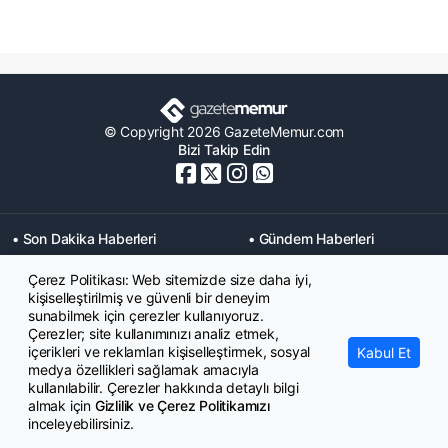
© Copyright 2026 GazeteMemur.com
Bizi Takip Edin
• Son Dakika Haberleri
• Gündem Haberleri
• Memurlar Haberleri
• KPSS Haberleri
Çerez Politikası: Web sitemizde size daha iyi,
• Ekonomi Haberleri
• Eğitim Haberleri
kişiselleştirilmiş ve güvenli bir deneyim
• Yaşam Haberleri
• Maaş Verileri Haberleri
sunabilmek için çerezler kullanıyoruz.
• Mahkeme Kararları
Çerezler; site kullanımınızı analiz etmek,
Haberleri
içerikleri ve reklamları kişiselleştirmek, sosyal
Kabul Et
medya özellikleri sağlamak amacıyla
kullanılabilir. Çerezler hakkında detaylı bilgi
almak için
Gizlilik ve Çerez Politikamızı
inceleyebilirsiniz.