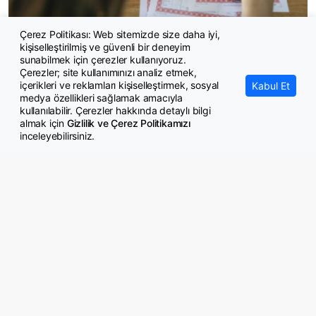
Çerez Politikası: Web sitemizde size daha iyi,
kişiselleştirilmiş ve güvenli bir deneyim
Miras paylaşımlarındaki kör düğümler tarihe karışacak
sunabilmek için çerezler kullanıyoruz.
Çerezler; site kullanımınızı analiz etmek,
içerikleri ve reklamları kişiselleştirmek, sosyal
Kabul Et
medya özellikleri sağlamak amacıyla
kullanılabilir. Çerezler hakkında detaylı bilgi
almak için
Gizlilik ve Çerez Politikamızı
inceleyebilirsiniz.
© Copyright 2026 GazeteMemur.com
Bizi Takip Edin