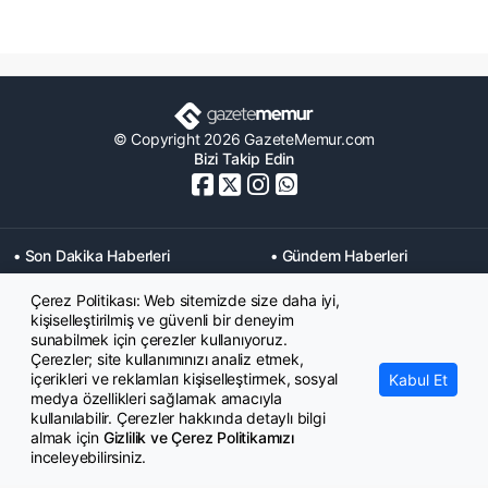
© Copyright 2026 GazeteMemur.com
Bizi Takip Edin
• Son Dakika Haberleri
• Gündem Haberleri
• Memurlar Haberleri
• KPSS Haberleri
Çerez Politikası: Web sitemizde size daha iyi,
• Ekonomi Haberleri
• Eğitim Haberleri
kişiselleştirilmiş ve güvenli bir deneyim
• Yaşam Haberleri
• Maaş Verileri Haberleri
sunabilmek için çerezler kullanıyoruz.
• Mahkeme Kararları
Çerezler; site kullanımınızı analiz etmek,
Haberleri
içerikleri ve reklamları kişiselleştirmek, sosyal
Kabul Et
medya özellikleri sağlamak amacıyla
kullanılabilir. Çerezler hakkında detaylı bilgi
almak için
Gizlilik ve Çerez Politikamızı
inceleyebilirsiniz.