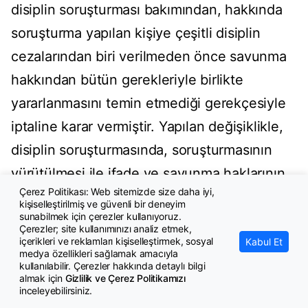
disiplin soruşturması bakımından, hakkında
soruşturma yapılan kişiye çeşitli disiplin
cezalarından biri verilmeden önce savunma
hakkından bütün gerekleriyle birlikte
yararlanmasını temin etmediği gerekçesiyle
iptaline karar vermiştir. Yapılan değişiklikle,
disiplin soruşturmasında, soruşturmasının
yürütülmesi ile ifade ve savunma haklarının
Çerez Politikası: Web sitemizde size daha iyi,
kullanılmasına ilişkin usul ve esaslar Anayasa
kişiselleştirilmiş ve güvenli bir deneyim
sunabilmek için çerezler kullanıyoruz.
Mahkemesinin iptal kararı dikkate alınarak
Çerezler; site kullanımınızı analiz etmek,
içerikleri ve reklamları kişiselleştirmek, sosyal
yeniden düzenlemekte ve böylelikle hukuki
Kabul Et
medya özellikleri sağlamak amacıyla
güvenlik ve belirlilik ilkeleri ile hukuki
kullanılabilir. Çerezler hakkında detaylı bilgi
almak için
Gizlilik ve Çerez Politikamızı
dinlenilme hakkının sağlanması
inceleyebilirsiniz.