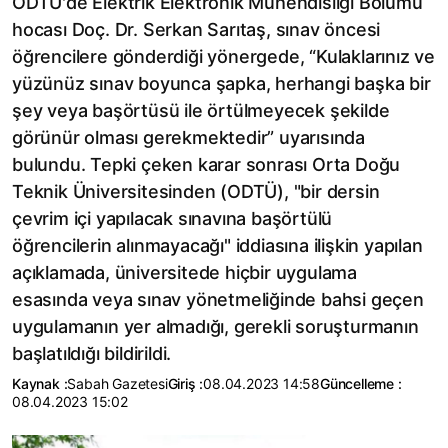
ODTÜ'de Elektrik Elektronik Mühendisliği Bölümü
hocası Doç. Dr. Serkan Sarıtaş, sınav öncesi
öğrencilere gönderdiği yönergede, “Kulaklarınız ve
yüzünüz sınav boyunca şapka, herhangi başka bir
şey veya başörtüsü ile örtülmeyecek şekilde
görünür olması gerekmektedir” uyarısında
bulundu. Tepki çeken karar sonrası Orta Doğu
Teknik Üniversitesinden (ODTÜ), "bir dersin
çevrim içi yapılacak sınavına başörtülü
öğrencilerin alınmayacağı" iddiasına ilişkin yapılan
açıklamada, üniversitede hiçbir uygulama
esasında veya sınav yönetmeliğinde bahsi geçen
uygulamanın yer almadığı, gerekli soruşturmanın
başlatıldığı bildirildi.
Kaynak :
Sabah Gazetesi
Giriş :
08.04.2023 14:58
Güncelleme :
08.04.2023 15:02