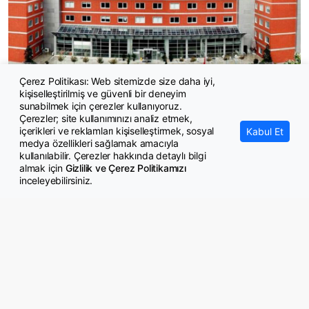
Çerez Politikası: Web sitemizde size daha iyi,
kişiselleştirilmiş ve güvenli bir deneyim
20 araştırma görevlisi çağrı merkezinde görevlendirildi?
sunabilmek için çerezler kullanıyoruz.
Çerezler; site kullanımınızı analiz etmek,
içerikleri ve reklamları kişiselleştirmek, sosyal
Kabul Et
medya özellikleri sağlamak amacıyla
kullanılabilir. Çerezler hakkında detaylı bilgi
almak için
Gizlilik ve Çerez Politikamızı
inceleyebilirsiniz.