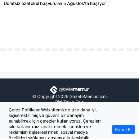
Ücretsiz özel okul başvuruları 5 Ağustos'ta başlıyor
© Copyright 2026 GazeteMemur.com
Bizi Takip Edin
Çerez Politikası: Web sitemizde size daha iyi,
kişiselleştirilmiş ve güvenli bir deneyim
sunabilmek için çerezler kullanıyoruz. Çerezler;
site kullanımınızı analiz etmek, içerikleri ve
Kabul Et
• Son Dakika Haberleri
• Gündem Haberleri
reklamları kişiselleştirmek, sosyal medya
• Memurlar Haberleri
• KPSS Haberleri
özellikleri sağlamak amacıyla kullanılabilir.