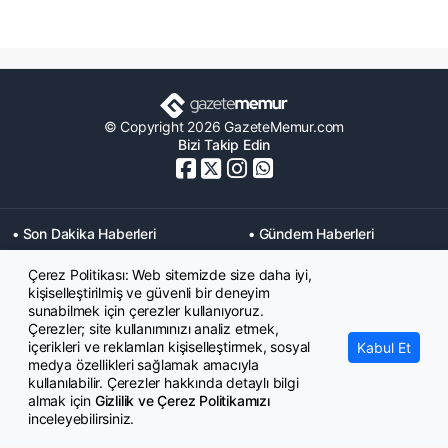
© Copyright 2026 GazeteMemur.com
Bizi Takip Edin
• Son Dakika Haberleri
• Gündem Haberleri
• Memurlar Haberleri
• KPSS Haberleri
Çerez Politikası: Web sitemizde size daha iyi,
• Ekonomi Haberleri
• Eğitim Haberleri
kişiselleştirilmiş ve güvenli bir deneyim
• Yaşam Haberleri
• Maaş Verileri Haberleri
sunabilmek için çerezler kullanıyoruz.
• Mahkeme Kararları
Çerezler; site kullanımınızı analiz etmek,
Haberleri
içerikleri ve reklamları kişiselleştirmek, sosyal
Kabul Et
medya özellikleri sağlamak amacıyla
kullanılabilir. Çerezler hakkında detaylı bilgi
almak için
Gizlilik ve Çerez Politikamızı
inceleyebilirsiniz.