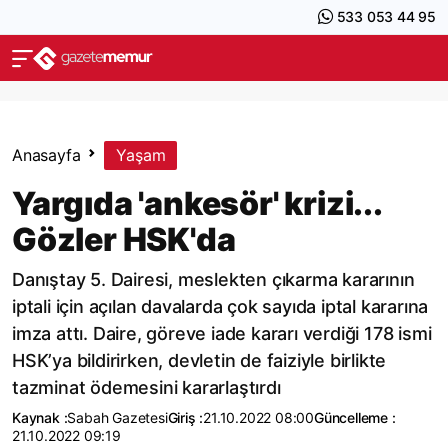
533 053 44 95
Anasayfa
Yaşam
Yargıda 'ankesör' krizi...
Gözler HSK'da
Danıştay 5. Dairesi, meslekten çıkarma kararının
iptali için açılan davalarda çok sayıda iptal kararına
imza attı. Daire, göreve iade kararı verdiği 178 ismi
HSK’ya bildirirken, devletin de faiziyle birlikte
tazminat ödemesini kararlaştırdı
Kaynak :
Sabah Gazetesi
Giriş :
21.10.2022 08:00
Güncelleme :
21.10.2022 09:19