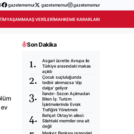
5
gazetememur
gazetememur
gazetememur
TIM
YAŞAM
MAAŞ VERILERI
MAHKEME KARARLARI
Son Dakika
Asgari ücrette Avrupa ile
Türkiye arasındaki makas
açıldı
Çocuk suçluluğunda
tedbir alınmazsa 'dip
dalga' geliyor
İlandır- Sezon Açılmadan
ölüm
Biten İş: Turizm
İşletmelerinde Evrak
 ev
Trafiğini Yönetmek
Behçet Oktay'ın ailesi:
Silahtaki mermiler ona ait
değil
Merkez Bankası rezervleri