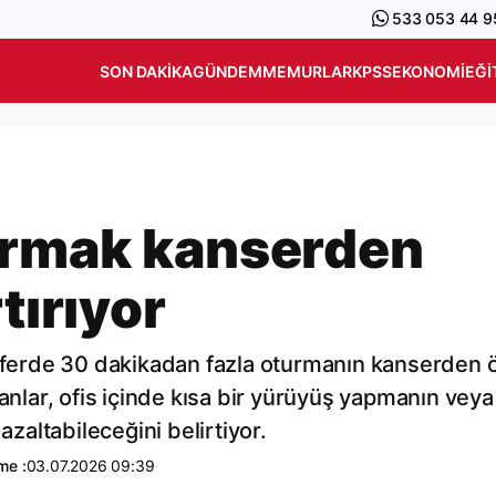
533 053 44 9
SON DAKIKA
GÜNDEM
MEMURLAR
KPSS
EKONOMI
EĞI
urmak kanserden
tırıyor
seferde 30 dakikadan fazla oturmanın kanserden 
manlar, ofis içinde kısa bir yürüyüş yapmanın veya
i azaltabileceğini belirtiyor.
me :
03.07.2026 09:39