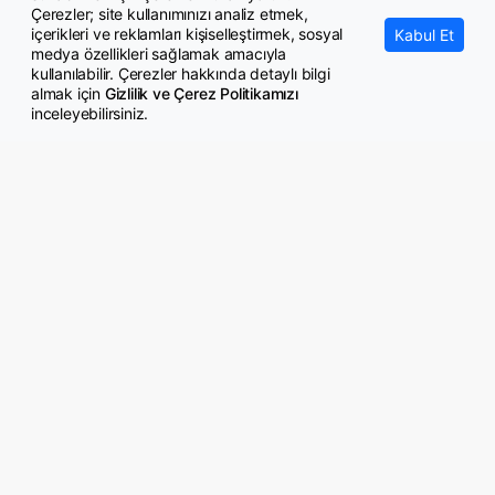
Çerezler; site kullanımınızı analiz etmek,
içerikleri ve reklamları kişiselleştirmek, sosyal
Kabul Et
medya özellikleri sağlamak amacıyla
kullanılabilir. Çerezler hakkında detaylı bilgi
almak için
Gizlilik ve Çerez Politikamızı
inceleyebilirsiniz.
© Copyright 2026 GazeteMemur.com
Bizi Takip Edin
• Son Dakika Haberleri
• Gündem Haberleri
• Memurlar Haberleri
• KPSS Haberleri
• Ekonomi Haberleri
• Eğitim Haberleri