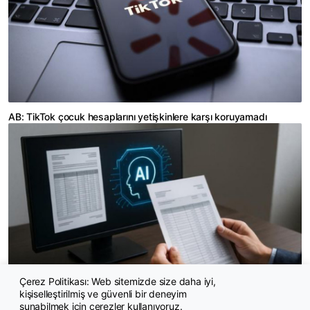
AB: TikTok çocuk hesaplarını yetişkinlere karşı koruyamadı
Çerez Politikası: Web sitemizde size daha iyi,
kişiselleştirilmiş ve güvenli bir deneyim
Yapay zeka ilk kez insanlarla aynı kusursuz sonuca ulaştı
sunabilmek için çerezler kullanıyoruz.