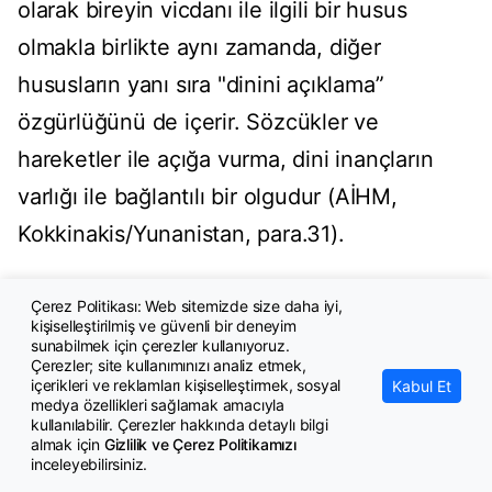
olarak bireyin vicdanı ile ilgili bir husus
olmakla birlikte aynı zamanda, diğer
hususların yanı sıra "dinini açıklama”
özgürlüğünü de içerir. Sözcükler ve
hareketler ile açığa vurma, dini inançların
varlığı ile bağlantılı bir olgudur (AİHM,
Kokkinakis/Yunanistan, para.31).
23. Din veya inanca uygunluk veya din veya
Çerez Politikası: Web sitemizde size daha iyi,
inancın gereklerinin uygulanması, sadece
kişiselleştirilmiş ve güvenli bir deneyim
sunabilmek için çerezler kullanıyoruz.
törenleri değil aynı zamanda, beslenme ile
Çerezler; site kullanımınızı analiz etmek,
içerikleri ve reklamları kişiselleştirmek, sosyal
Kabul Et
ilgili belirli âdetleri, belirli kıyafetlerin
medya özellikleri sağlamak amacıyla
kullanılabilir. Çerezler hakkında detaylı bilgi
giyilmesini, başörtüsü takılmasını ve çeşitli
almak için
Gizlilik ve Çerez Politikamızı
inceleyebilirsiniz.
ritüelleri de içerebilir. Bu bağlamda tesettürlü