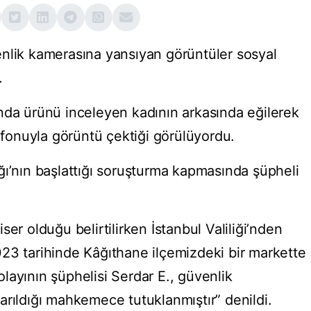
nlik kamerasına yansıyan görüntüler sosyal
.
nda ürünü inceleyen kadının arkasında eğilerek
lefonuyla görüntü çektiği görülüyordu.
ğı’nın başlattığı soruşturma kapmasında şüpheli
er olduğu belirtilirken İstanbul Valiliği’nden
23 tarihinde Kâğıthane ilçemizdeki bir markette
layının şüphelisi Serdar E., güvenlik
arıldığı mahkemece tutuklanmıştır” denildi.