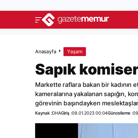
Anasayfa
Yaşam
Sapık komiser
Markette raflara bakan bir kadının e
kameralarına yakalanan sapığın, komi
görevinin başındayken meslektaşları 
Kaynak :
DHA
Giriş :
09.01.2023 00:04
Güncelleme :
09