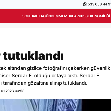
533 053 44 9
SON DAKIKA
GÜNDEM
MEMURLAR
KPSS
EKONOMI
EĞI
 tutuklandı
tek altından gizlice fotoğrafını çekerken güvenlik
ser Serdar E. olduğu ortaya çıktı. Serdar E.
tarafından gözaltına alınıp tutuklandı.
.01.2023 00:58