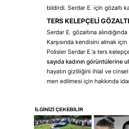
bildirdi. Serdar E. için gözaltı ka
TERS KELEPÇELİ GÖZALT
Serdar E. gözaltına alındığında
Karşısında kendisini almak içi
Polisler Serdar E.’a ters kelepç
sayıda kadının görüntülerine ul
hayatın gizliliğini ihlal ve cin
men edilmesi için hakkında idar