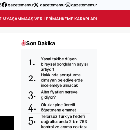
5
gazetememur
gazetememur
gazetememur
TIM
YAŞAM
MAAŞ VERILERI
MAHKEME KARARLARI
Son Dakika
Yasal takibe düşen
bireysel borçluların sayısı
artıyor!
Hakkında soruşturma
olmayan belediyelerde
incelemeye alınacak
Altın fiyatları nereye
gidiyor?
Okullar yine ücretli
öğretmene emanet
Terörsüz Türkiye hedefi
doğrultusunda 2 bin 763
kontrol ve arama noktası