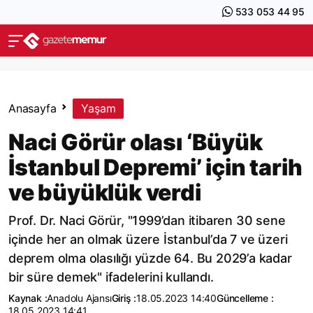
533 053 44 95
Anasayfa
Yaşam
Naci Görür olası ‘Büyük
İstanbul Depremi’ için tarih
ve büyüklük verdi
Prof. Dr. Naci Görür, "1999’dan itibaren 30 sene
içinde her an olmak üzere İstanbul’da 7 ve üzeri
deprem olma olasılığı yüzde 64. Bu 2029’a kadar
bir süre demek" ifadelerini kullandı.
Kaynak :
Anadolu Ajansı
Giriş :
18.05.2023 14:40
Güncelleme :
18.05.2023 14:41