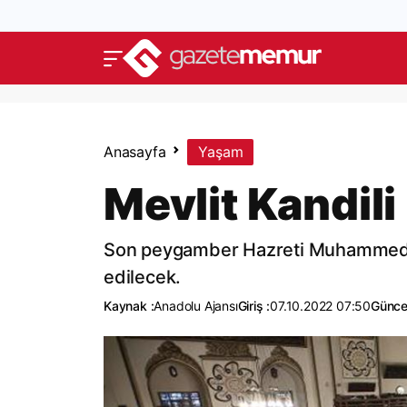
Anasayfa
Yaşam
Mevlit Kandili
Son peygamber Hazreti Muhammed'in
edilecek.
Kaynak :
Anadolu Ajansı
Giriş :
07.10.2022 07:50
Günce