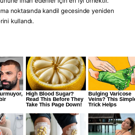
nüne iman edenler için en iyi örnektir.
lma noktasında kandil gecesinde yeniden
ini kullandı.