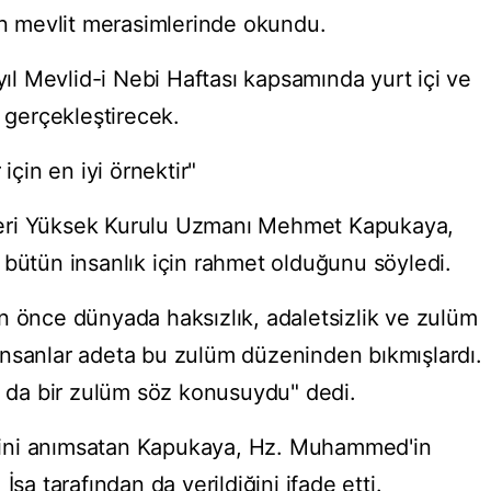
len mevlit merasimlerinde okundu.
 yıl Mevlid-i Nebi Haftası kapsamında yurt içi ve
k gerçekleştirecek.
in en iyi örnektir"
İşleri Yüksek Kurulu Uzmanı Mehmet Kapukaya,
tün insanlık için rahmet olduğunu söyledi.
nce dünyada haksızlık, adaletsizlik ve zulüm
İnsanlar adeta bu zulüm düzeninden bıkmışlardı.
da bir zulüm söz konusuydu" dedi.
diğini anımsatan Kapukaya, Hz. Muhammed'in
İsa tarafından da verildiğini ifade etti.