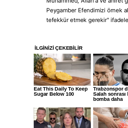
Muhammed, Allah'a ve ahiret gü
Peygamber Efendimizi örnek a
tefekkür etmek gerekir" ifadeler