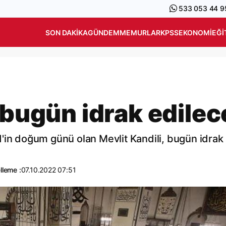
533 053 44 9
SON DAKIKA
GÜNDEM
MEMURLAR
KPSS
EKONOMI
EĞI
 bugün idrak edilec
 doğum günü olan Mevlit Kandili, bugün idrak
lleme :
07.10.2022 07:51