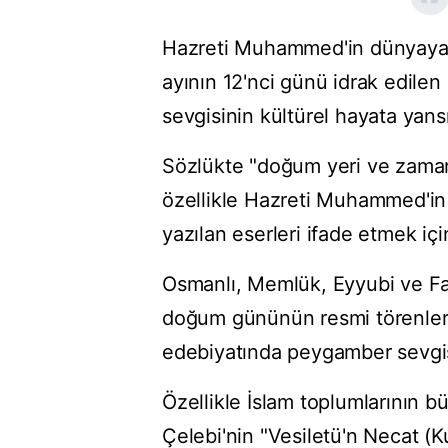
Hazreti Muhammed'in dünyaya te
ayının 12'nci günü idrak edilen
sevgisinin kültürel hayata yansı
Sözlükte "doğum yeri ve zaman
özellikle Hazreti Muhammed'in
yazılan eserleri ifade etmek için
Osmanlı, Memlük, Eyyubi ve F
doğum gününün resmi törenlerle
edebiyatında peygamber sevgisi
Özellikle İslam toplumlarının 
Çelebi'nin "Vesiletü'n Necat (Ku