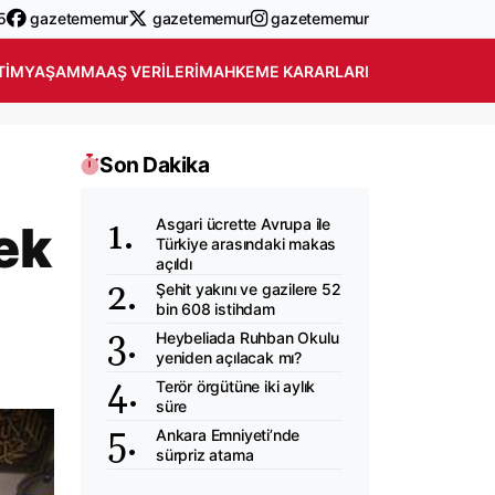
5
gazetememur
gazetememur
gazetememur
TIM
YAŞAM
MAAŞ VERILERI
MAHKEME KARARLARI
Son Dakika
Asgari ücrette Avrupa ile
ek
Türkiye arasındaki makas
açıldı
Şehit yakını ve gazilere 52
bin 608 istihdam
Heybeliada Ruhban Okulu
yeniden açılacak mı?
Terör örgütüne iki aylık
süre
Ankara Emniyeti’nde
sürpriz atama