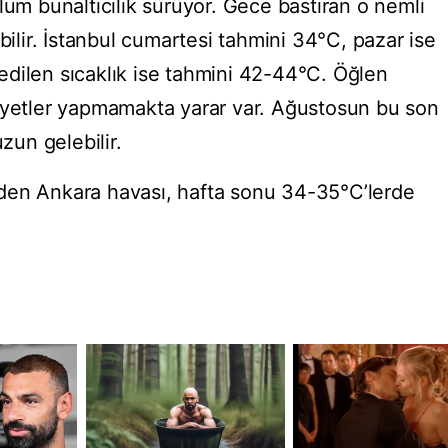
lum bunaltıcılık sürüyor. Gece bastıran o nemli
bilir. İstanbul cumartesi tahmini 34°C, pazar ise
ssedilen sıcaklık ise tahmini 42-44°C. Öğlen
liyetler yapmamakta yarar var. Ağustosun bu son
uzun gelebilir.
den Ankara havası, hafta sonu 34-35°C’lerde