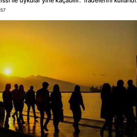
si ile uykular yine kaçabilir." ifadelerini kullandı
:57