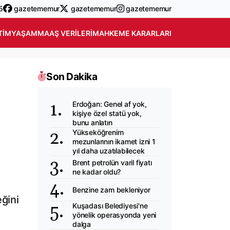
5
gazetememur
gazetememur
gazetememur
TIM
YAŞAM
MAAŞ VERILERI
MAHKEME KARARLARI
Son Dakika
Erdoğan: Genel af yok,
kişiye özel statü yok,
bunu anlatın
Yükseköğrenim
mezunlarının ikamet izni 1
yıl daha uzatılabilecek
Brent petrolün varil fiyatı
ne kadar oldu?
Benzine zam bekleniyor
ğini
Kuşadası Belediyesi'ne
yönelik operasyonda yeni
dalga