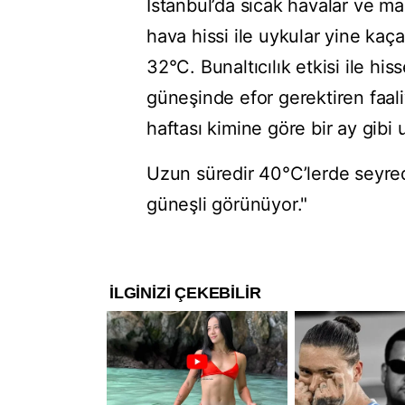
İstanbul’da sıcak havalar ve ma
hava hissi ile uykular yine kaça
32°C. Bunaltıcılık etkisi ile hi
güneşinde efor gerektiren faa
haftası kimine göre bir ay gibi 
Uzun süredir 40°C’lerde seyre
güneşli görünüyor."