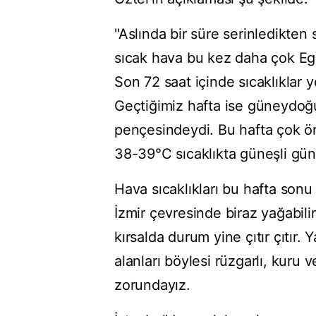
"Aslında bir süre serinledikte
sıcak hava bu kez daha çok Ege
Son 72 saat içinde sıcaklıklar 
Geçtiğimiz hafta ise güneydoğu
pençesindeydi. Bu hafta çok ön
38-39°C sıcaklıkta güneşli günl
Hava sıcaklıkları bu hafta so
İzmir çevresinde biraz yağabili
kırsalda durum yine çıtır çıtır.
alanları böylesi rüzgarlı, kuru
zorundayız.