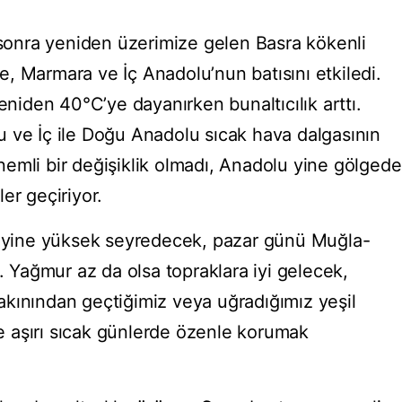
n sonra yeniden üzerimize gelen Basra kökenli
, Marmara ve İç Anadolu’nun batısını etkiledi.
yeniden 40°C’ye dayanırken bunaltıcılık arttı.
 ve İç ile Doğu Anadolu sıcak hava dalgasının
emli bir değişiklik olmadı, Anadolu yine gölgede
er geçiriyor.
nu yine yüksek seyredecek, pazar günü Muğla-
r. Yağmur az da olsa topraklara iyi gelecek,
 Yakınından geçtiğimiz veya uğradığımız yeşil
 ve aşırı sıcak günlerde özenle korumak