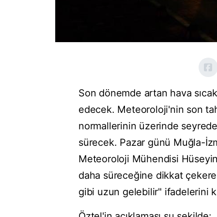
Son dönemde artan hava sıcak
edecek. Meteoroloji'nin son ta
normallerinin üzerinde seyrede
sürecek. Pazar günü Muğla-İzm
Meteoroloji Mühendisi Hüseyin 
daha süreceğine dikkat çekerek
gibi uzun gelebilir" ifadelerini k
Öztel'in açıklaması şu şekilde: