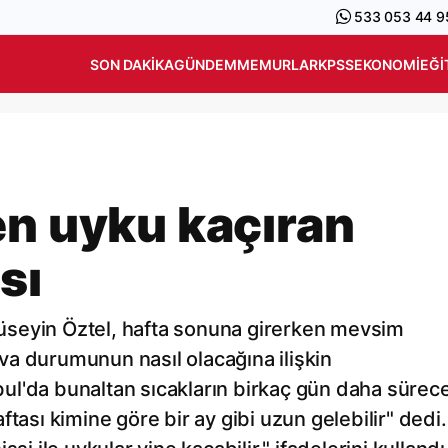
533 053 44 9
SON DAKIKA
GÜNDEM
MEMURLAR
KPSS
EKONOMI
EĞI
en uyku kaçıran
sı
üseyin Öztel, hafta sonuna girerken mevsim
a durumunun nasıl olacağına ilişkin
l'da bunaltan sıcakların birkaç gün daha sürece
tası kimine göre bir ay gibi uzun gelebilir" dedi.