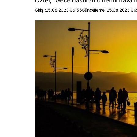
Öztel, "Gece bastıran o nemli hava his
Giriş :
25.08.2023 06:56
Güncelleme :
25.08.2023 06