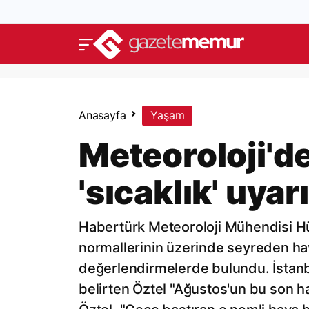
Anasayfa
Yaşam
Meteoroloji'd
'sıcaklık' uyarı
Habertürk Meteoroloji Mühendisi H
normallerinin üzerinde seyreden hav
değerlendirmelerde bulundu. İstanbu
belirten Öztel "Ağustos'un bu son haf