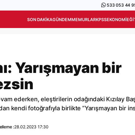
533 053 44 9
SON DAKIKA
GÜNDEM
MEMURLAR
KPSS
EKONOMI
EĞI
ı: Yarışmayan bir
ezsin
vam ederken, eleştirilerin odağındaki Kızılay Ba
n kendi fotoğrafıyla birlikte ”Yarışmayan bir in
lleme :
28.02.2023 17:30