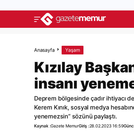
Anasayfa
Yaşam
Kızılay Başkan
insanı yenem
Deprem bölgesinde çadır ihtiyacı de
Kerem Kınık, sosyal medya hesabında
yenemezsin” sözünü paylaştı.
Kaynak :
Gazete Memur
Giriş :
28.02.2023 16:59
Günce