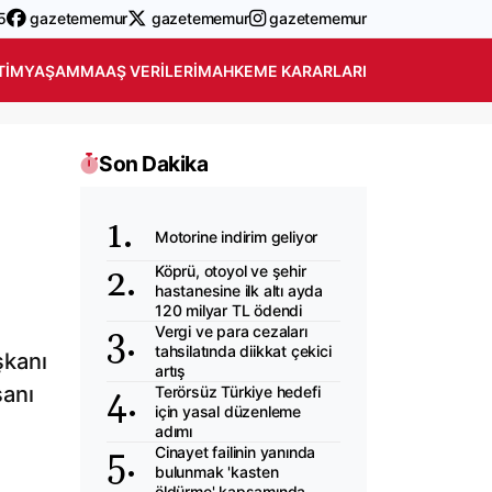
5
gazetememur
gazetememur
gazetememur
TIM
YAŞAM
MAAŞ VERILERI
MAHKEME KARARLARI
Son Dakika
Motorine indirim geliyor
Köprü, otoyol ve şehir
hastanesine ilk altı ayda
120 milyar TL ödendi
Vergi ve para cezaları
tahsilatında diikkat çekici
şkanı
artış
sanı
Terörsüz Türkiye hedefi
için yasal düzenleme
adımı
Cinayet failinin yanında
bulunmak 'kasten
öldürme' kapsamında