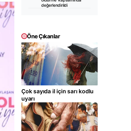
değerlendirildi
Öne Çıkanlar
Çok sayıda il için sarı kodlu
uyarı