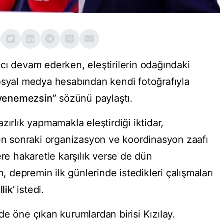
cı devam ederken, eleştirilerin odağındaki
osyal medya hesabından kendi fotoğrafıyla
 yenemezsin”
sözünü paylaştı.
zırlık yapmamakla eleştirdiği iktidar,
 sonraki organizasyon ve koordinasyon zaafı
ere hakaretle karşılık verse de dün
depremin ilk günlerinde istedikleri çalışmaları
llik’
istedi.
e öne çıkan kurumlardan birisi Kızılay.