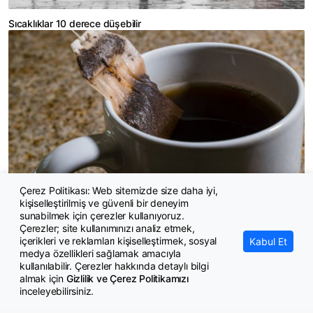
Sıcaklıklar 10 derece düşebilir
Çerez Politikası: Web sitemizde size daha iyi,
kişiselleştirilmiş ve güvenli bir deneyim
Araştırma: Poşet çaylarda mikroplastik tehlikesi
sunabilmek için çerezler kullanıyoruz.
Çerezler; site kullanımınızı analiz etmek,
içerikleri ve reklamları kişiselleştirmek, sosyal
Kabul Et
medya özellikleri sağlamak amacıyla
kullanılabilir. Çerezler hakkında detaylı bilgi
almak için
Gizlilik ve Çerez Politikamızı
inceleyebilirsiniz.