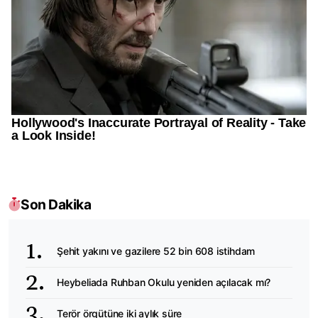
Son Dakika
Şehit yakını ve gazilere 52 bin 608 istihdam
Heybeliada Ruhban Okulu yeniden açılacak mı?
Terör örgütüne iki aylık süre