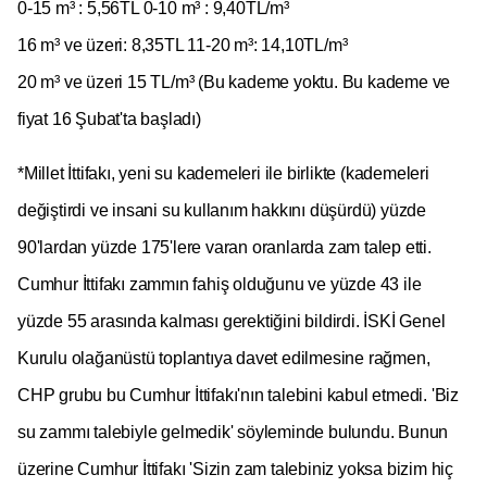
0-15 m³ : 5,56TL 0-10 m³ : 9,40TL/m³
16 m³ ve üzeri: 8,35TL 11-20 m³: 14,10TL/m³
20 m³ ve üzeri 15 TL/m³ (Bu kademe yoktu. Bu kademe ve
fiyat 16 Şubat'ta başladı)
*Millet İttifakı, yeni su kademeleri ile birlikte (kademeleri
değiştirdi ve insani su kullanım hakkını düşürdü) yüzde
90'lardan yüzde 175'lere varan oranlarda zam talep etti.
Cumhur İttifakı zammın fahiş olduğunu ve yüzde 43 ile
yüzde 55 arasında kalması gerektiğini bildirdi. İSKİ Genel
Kurulu olağanüstü toplantıya davet edilmesine rağmen,
CHP grubu bu Cumhur İttifakı'nın talebini kabul etmedi. 'Biz
su zammı talebiyle gelmedik' söyleminde bulundu. Bunun
üzerine Cumhur İttifakı 'Sizin zam talebiniz yoksa bizim hiç