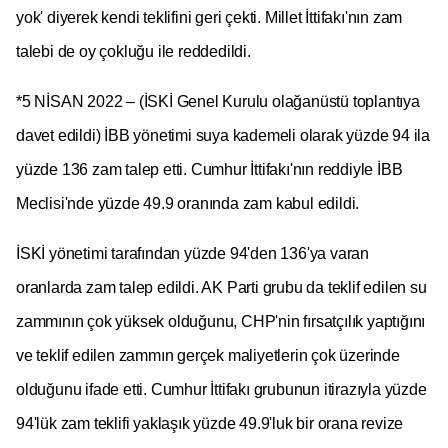
yok' diyerek kendi teklifini geri çekti. Millet İttifakı'nın zam
talebi de oy çokluğu ile reddedildi.
*5 NİSAN 2022 – (İSKİ Genel Kurulu olağanüstü toplantıya
davet edildi) İBB yönetimi suya kademeli olarak yüzde 94 ila
yüzde 136 zam talep etti. Cumhur İttifakı'nın reddiyle İBB
Meclisi'nde yüzde 49.9 oranında zam kabul edildi.
İSKİ yönetimi tarafından yüzde 94'den 136'ya varan
oranlarda zam talep edildi. AK Parti grubu da teklif edilen su
zammının çok yüksek olduğunu, CHP'nin fırsatçılık yaptığını
ve teklif edilen zammın gerçek maliyetlerin çok üzerinde
olduğunu ifade etti. Cumhur İttifakı grubunun itirazıyla yüzde
94'lük zam teklifi yaklaşık yüzde 49.9'luk bir orana revize