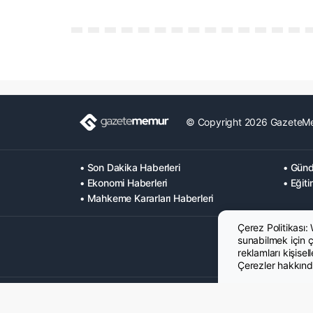
© Copyright 2026 GazeteM
• Son Dakika Haberleri
• Günd
• Ekonomi Haberleri
• Eğiti
• Mahkeme Kararları Haberleri
Çerez Politikası:
sunabilmek için çe
reklamları kişisel
Çerezler hakkında
Hakkımızda
Künye
Gizlilik Politikası
Çerez Poltikası
KVK