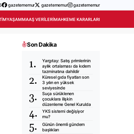
5
gazetememur
gazetememur
gazetememur
TIM
YAŞAM
MAAŞ VERILERI
MAHKEME KARARLARI
Son Dakika
Yargıtay: Satış primlerinin
aylık ortalaması da kıdem
tazminatına dahildir
Küresel gıda fiyatları son
3 yılın en yüksek
seviyesinde
Suça sürüklenen
çocuklara ilişkin
düzenleme Genel Kurulda
YKS sistemi değişiyor
mu?
Günün önemli gündem
başlıkları