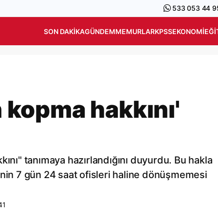
533 053 44 9
SON DAKIKA
GÜNDEM
MEMURLAR
KPSS
EKONOMI
EĞI
en kopma hakkını'
kkını" tanımaya hazırlandığını duyurdu. Bu hakla
lerinin 7 gün 24 saat ofisleri haline dönüşmemesi
41