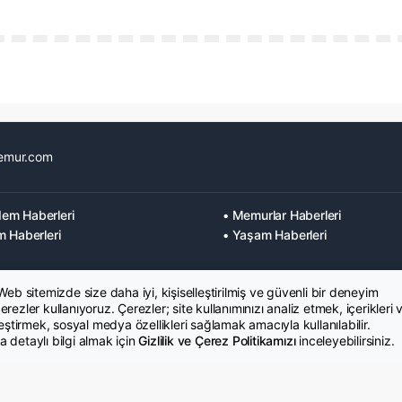
emur.com
em Haberleri
• Memurlar Haberleri
m Haberleri
• Yaşam Haberleri
 Web sitemizde size daha iyi, kişiselleştirilmiş ve güvenli bir deneyim
rezler kullanıyoruz. Çerezler; site kullanımınızı analiz etmek, içerikleri 
leştirmek, sosyal medya özellikleri sağlamak amacıyla kullanılabilir.
 detaylı bilgi almak için
Gizlilik ve Çerez Politikamızı
inceleyebilirsiniz.
K Metni
İletişim