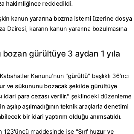
eza hakimliğince reddedildi.
işkin kanun yararına bozma istemi üzerine dosya
eza Dairesi, kararın kanun yararına bozulmasına
 bozan gürültüye 3 aydan 1 yıla
ı Kabahatler Kanunu'nun "
gürültü
" başlıklı 36'ncı
zur ve sükununu bozacak şekilde gürültüye
 idari para cezası verilir."
şeklindeki düzenleme
 aşılıp aşılmadığının teknik araçlarla denetimi
lecek bir idari yaptırım olduğu anımsatıldı.
n 123'üncü maddesinde ise
"Sırf huzur ve