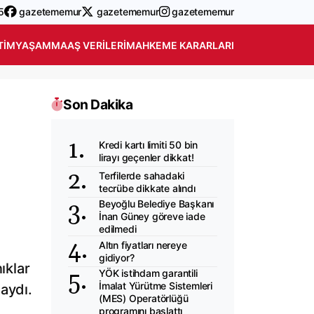
5
gazetememur
gazetememur
gazetememur
TIM
YAŞAM
MAAŞ VERILERI
MAHKEME KARARLARI
Son Dakika
Kredi kartı limiti 50 bin
lirayı geçenler dikkat!
Terfilerde sahadaki
tecrübe dikkate alındı
Beyoğlu Belediye Başkanı
İnan Güney göreve iade
edilmedi
Altın fiyatları nereye
gidiyor?
ıklar
YÖK istihdam garantili
İmalat Yürütme Sistemleri
aydı.
(MES) Operatörlüğü
programını başlattı