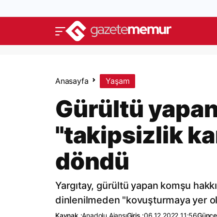
Anasayfa
Yaşam
Gürültü yapa
"takipsizlik k
döndü
Yargıtay, gürültü yapan komşu hakkı
dinlenilmeden "kovuşturmaya yer ol
Kaynak :
Anadolu Ajansı
Giriş :
06.12.2022 11:56
Güncel