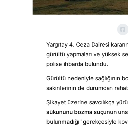
Yargıtay 4. Ceza Dairesi kararın
gürültü yapmaları ve yüksek s
polise ihbarda bulundu.
Gürültü nedeniyle sağlığının bo
sakinlerinin de durumdan rahats
Şikayet üzerine savcılıkça yür
sükununu bozma suçunun unsurl
bulunmadığı" g
erekçesiyle kov