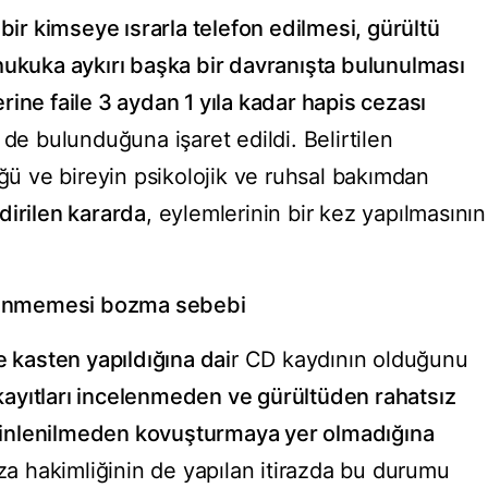
r kimseye ısrarla telefon edilmesi, gürültü
hukuka aykırı başka bir davranışta bulunulması
ine faile 3 aydan 1 yıla kadar hapis cezası
e bulunduğuna işaret edildi. Belirtilen
üğü ve bireyin psikolojik ve ruhsal bakımdan
dirilen kararda
, eylemlerinin bir kez yapılmasının
elenmemesi bozma sebebi
e kasten yapıldığına dai
r CD kaydının olduğunu
ayıtları incelenmeden ve gürültüden rahatsız
r dinlenilmeden kovuşturmaya yer olmadığına
eza hakimliğinin de yapılan itirazda bu durumu