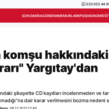
533 053 44 9
SON DAKIKA
GÜNDEM
MEMURLAR
KPSS
EKONOMI
EĞI
n komşu hakkındaki
ararı" Yargıtay'dan
ndaki şikayette CD kayıtları incelenmeden ve tan
madığı"na dair karar verilmesini bozma nedeni s
leme :
06.12.2022 12:45