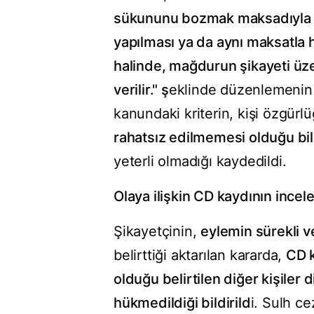
sükununu bozmak maksadıyla bi
yapılması ya da aynı maksatla 
halinde, mağdurun şikayeti üzer
verilir." ş
eklinde düzenlemenin d
kanundaki kriterin, kişi özgürl
rahatsız edilmemesi olduğu bil
yeterli olmadığı kaydedildi.
Olaya ilişkin CD kaydının inc
Şikayetçinin,
eylemin sürekli v
belirttiği aktarılan kararda,
CD k
olduğu belirtilen diğer kişile
hükmedildiği bildirild
i. Sulh c