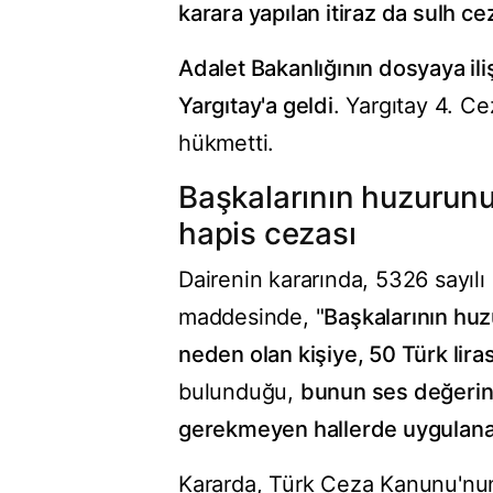
karara yapılan itiraz da sulh c
Adalet Bakanlığının dosyaya il
Yargıtay'a geldi
. Yargıtay 4. C
hükmetti.
Başkalarının huzurunu
hapis cezası
Dairenin kararında, 5326 sayıl
maddesinde, "
Başkalarının hu
neden olan kişiye, 50 Türk lirası
bulunduğu,
bunun ses değerinin
gerekmeyen hallerde uygulanabi
Kararda, Türk Ceza Kanunu'nu