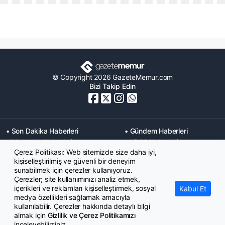
© Copyright 2026 GazeteMemur.com
Bizi Takip Edin
• Son Dakika Haberleri
• Gündem Haberleri
• Memurlar Haberleri
• KPSS Haberleri
Çerez Politikası: Web sitemizde size daha iyi,
• Ekonomi Haberleri
• Eğitim Haberleri
kişiselleştirilmiş ve güvenli bir deneyim
• Yaşam Haberleri
• Maaş Verileri Haberleri
sunabilmek için çerezler kullanıyoruz.
• Mahkeme Kararları
Çerezler; site kullanımınızı analiz etmek,
Haberleri
içerikleri ve reklamları kişiselleştirmek, sosyal
Kabul Et
medya özellikleri sağlamak amacıyla
kullanılabilir. Çerezler hakkında detaylı bilgi
almak için
Gizlilik ve Çerez Politikamızı
inceleyebilirsiniz.