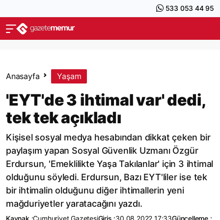
533 053 44 95
Anasayfa
Yaşam
'EYT'de 3 ihtimal var' dedi,
tek tek açıkladı
Kişisel sosyal medya hesabından dikkat çeken bir
paylaşım yapan Sosyal Güvenlik Uzmanı Özgür
Erdursun, 'Emeklilikte Yaşa Takılanlar' için 3 ihtimal
olduğunu söyledi. Erdursun, Bazı EYT'liler ise tek
bir ihtimalin olduğunu diğer ihtimallerin yeni
mağduriyetler yaratacağını yazdı.
Kaynak :
Cumhuriyet Gazetesi
Giriş :
30.08.2022 17:33
Güncelleme :