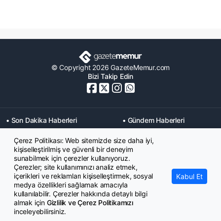
© Copyright 2026 GazeteMemur.com
Bizi Takip Edin
• Son Dakika Haberleri
• Gündem Haberleri
• Memurlar Haberleri
• KPSS Haberleri
Çerez Politikası: Web sitemizde size daha iyi,
• Ekonomi Haberleri
• Eğitim Haberleri
kişiselleştirilmiş ve güvenli bir deneyim
• Yaşam Haberleri
• Maaş Verileri Haberleri
sunabilmek için çerezler kullanıyoruz.
• Mahkeme Kararları
Çerezler; site kullanımınızı analiz etmek,
Haberleri
içerikleri ve reklamları kişiselleştirmek, sosyal
Kabul Et
medya özellikleri sağlamak amacıyla
kullanılabilir. Çerezler hakkında detaylı bilgi
almak için
Gizlilik ve Çerez Politikamızı
inceleyebilirsiniz.