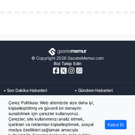
© Copyright 2026 GazeteMemur.com
Bizi Takip Edin
• Son Dakika Haberleri
• Gündem Haberleri
• Memurlar Haberleri
• KPSS Haberleri
Çerez Politikası: Web sitemizde size daha iyi,
• Ekonomi Haberleri
• Eğitim Haberleri
kişiselleştirilmiş ve güvenli bir deneyim
• Yaşam Haberleri
• Maaş Verileri Haberleri
sunabilmek için çerezler kullanıyoruz.
• Mahkeme Kararları
Çerezler; site kullanımınızı analiz etmek,
Haberleri
içerikleri ve reklamları kişiselleştirmek, sosyal
Kabul Et
medya özellikleri sağlamak amacıyla