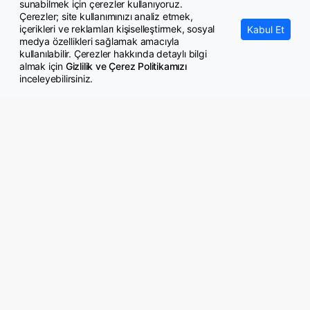
İstanbul'da toplu ulaşıma zam
sunabilmek için çerezler kullanıyoruz.
Çerezler; site kullanımınızı analiz etmek,
içerikleri ve reklamları kişiselleştirmek, sosyal
Kabul Et
medya özellikleri sağlamak amacıyla
kullanılabilir. Çerezler hakkında detaylı bilgi
almak için
Gizlilik ve Çerez Politikamızı
inceleyebilirsiniz.
© Copyright 2026 GazeteMemur.com
Bizi Takip Edin
• Son Dakika Haberleri
• Gündem Haberleri
• Memurlar Haberleri
• KPSS Haberleri