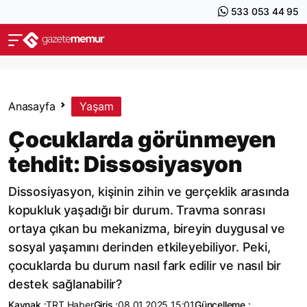
533 053 44 95
Anasayfa
Yaşam
Çocuklarda görünmeyen
tehdit: Dissosiyasyon
Dissosiyasyon, kişinin zihin ve gerçeklik arasında
kopukluk yaşadığı bir durum. Travma sonrası
ortaya çıkan bu mekanizma, bireyin duygusal ve
sosyal yaşamını derinden etkileyebiliyor. Peki,
çocuklarda bu durum nasıl fark edilir ve nasıl bir
destek sağlanabilir?
Kaynak :
TRT Haber
Giriş :
08.01.2025 15:01
Güncelleme :