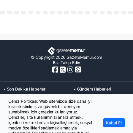
© Copyright 2026 GazeteMemur.com
Bizi Takip Edin
• Son Dakika Haberleri
• Gündem Haberleri
• Memurlar Haberleri
• KPSS Haberleri
Çerez Politikası: Web sitemizde size daha iyi,
• Ekonomi Haberleri
• Eğitim Haberleri
kişiselleştirilmiş ve güvenli bir deneyim
• Yaşam Haberleri
• Maaş Verileri Haberleri
sunabilmek için çerezler kullanıyoruz.
• Mahkeme Kararları
Çerezler; site kullanımınızı analiz etmek,
Haberleri
içerikleri ve reklamları kişiselleştirmek, sosyal
Kabul Et
medya özellikleri sağlamak amacıyla