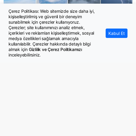
Çerez Politikası: Web sitemizde size daha iyi,
kişiselleştirilmiş ve güvenli bir deneyim
Yeni haftada hava nasıl olacak?
sunabilmek için çerezler kullanıyoruz.
Çerezler; site kullanımınızı analiz etmek,
içerikleri ve reklamları kişiselleştirmek, sosyal
Kabul Et
medya özellikleri sağlamak amacıyla
kullanılabilir. Çerezler hakkında detaylı bilgi
almak için
Gizlilik ve Çerez Politikamızı
inceleyebilirsiniz.
© Copyright 2026 GazeteMemur.com
Bizi Takip Edin