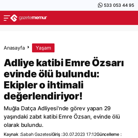
533 053 44 95
Anasayfa
Yaşam
Adliye katibi Emre Özsarı
evinde ölü bulundu:
Ekipler o ihtimali
değerlendiriyor!
Muğla Datça Adliyesi'nde görev yapan 29
yaşındaki zabıt katibi Emre Özsarı, evinde ölü
olarak bulundu.
Kaynak :
Sabah Gazetesi
Giriş :
30.07.2023 17:12
Güncelleme :