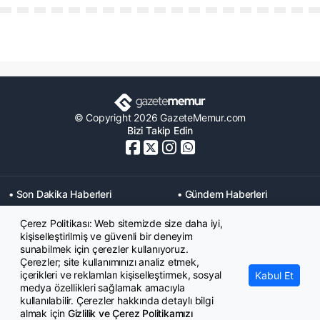
© Copyright 2026 GazeteMemur.com
Bizi Takip Edin
• Son Dakika Haberleri
• Gündem Haberleri
• Memurlar Haberleri
• KPSS Haberleri
Çerez Politikası: Web sitemizde size daha iyi,
• Ekonomi Haberleri
• Eğitim Haberleri
kişiselleştirilmiş ve güvenli bir deneyim
• Yaşam Haberleri
• Maaş Verileri Haberleri
sunabilmek için çerezler kullanıyoruz.
• Mahkeme Kararları
Çerezler; site kullanımınızı analiz etmek,
Haberleri
içerikleri ve reklamları kişiselleştirmek, sosyal
Kabul Et
medya özellikleri sağlamak amacıyla
kullanılabilir. Çerezler hakkında detaylı bilgi
almak için
Gizlilik ve Çerez Politikamızı