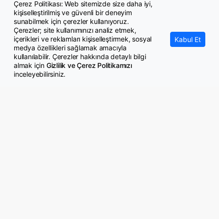
Çerez Politikası: Web sitemizde size daha iyi,
kişiselleştirilmiş ve güvenli bir deneyim
Araştırma: Poşet çaylarda mikroplastik tehlikesi
sunabilmek için çerezler kullanıyoruz.
Çerezler; site kullanımınızı analiz etmek,
içerikleri ve reklamları kişiselleştirmek, sosyal
Kabul Et
medya özellikleri sağlamak amacıyla
kullanılabilir. Çerezler hakkında detaylı bilgi
almak için
Gizlilik ve Çerez Politikamızı
inceleyebilirsiniz.
© Copyright 2026 GazeteMemur.com
Bizi Takip Edin
• Son Dakika Haberleri
• Gündem Haberleri