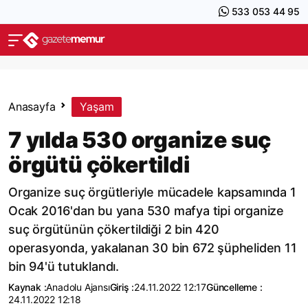
533 053 44 95
Anasayfa
Yaşam
7 yılda 530 organize suç
örgütü çökertildi
Organize suç örgütleriyle mücadele kapsamında 1
Ocak 2016'dan bu yana 530 mafya tipi organize
suç örgütünün çökertildiği 2 bin 420
operasyonda, yakalanan 30 bin 672 şüpheliden 11
bin 94'ü tutuklandı.
Kaynak :
Anadolu Ajansı
Giriş :
24.11.2022 12:17
Güncelleme :
24.11.2022 12:18