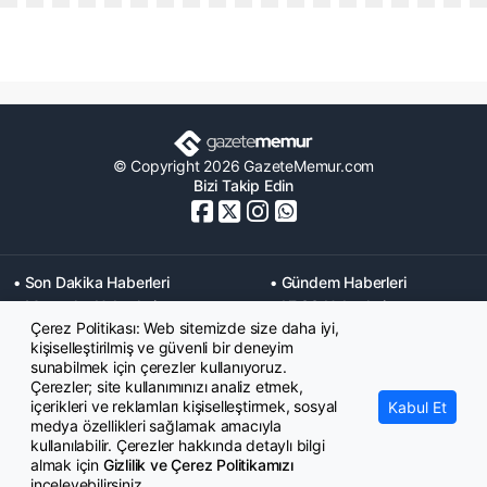
© Copyright 2026 GazeteMemur.com
Bizi Takip Edin
• Son Dakika Haberleri
• Gündem Haberleri
• Memurlar Haberleri
• KPSS Haberleri
Çerez Politikası: Web sitemizde size daha iyi,
• Ekonomi Haberleri
• Eğitim Haberleri
kişiselleştirilmiş ve güvenli bir deneyim
• Yaşam Haberleri
• Maaş Verileri Haberleri
sunabilmek için çerezler kullanıyoruz.
• Mahkeme Kararları
Çerezler; site kullanımınızı analiz etmek,
Haberleri
içerikleri ve reklamları kişiselleştirmek, sosyal
Kabul Et
medya özellikleri sağlamak amacıyla
kullanılabilir. Çerezler hakkında detaylı bilgi
almak için
Gizlilik ve Çerez Politikamızı
inceleyebilirsiniz.