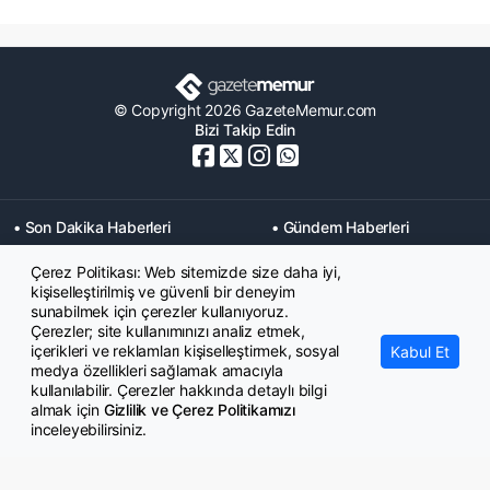
© Copyright 2026 GazeteMemur.com
Bizi Takip Edin
• Son Dakika Haberleri
• Gündem Haberleri
• Memurlar Haberleri
• KPSS Haberleri
Çerez Politikası: Web sitemizde size daha iyi,
• Ekonomi Haberleri
• Eğitim Haberleri
kişiselleştirilmiş ve güvenli bir deneyim
• Yaşam Haberleri
• Maaş Verileri Haberleri
sunabilmek için çerezler kullanıyoruz.
• Mahkeme Kararları
Çerezler; site kullanımınızı analiz etmek,
Haberleri
içerikleri ve reklamları kişiselleştirmek, sosyal
Kabul Et
medya özellikleri sağlamak amacıyla
kullanılabilir. Çerezler hakkında detaylı bilgi
almak için
Gizlilik ve Çerez Politikamızı
inceleyebilirsiniz.