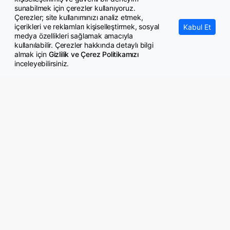
Öğretmen ataması için gözler MEB'de
sunabilmek için çerezler kullanıyoruz.
Çerezler; site kullanımınızı analiz etmek,
içerikleri ve reklamları kişiselleştirmek, sosyal
Kabul Et
medya özellikleri sağlamak amacıyla
kullanılabilir. Çerezler hakkında detaylı bilgi
almak için
Gizlilik ve Çerez Politikamızı
inceleyebilirsiniz.
© Copyright 2026 GazeteMemur.com
Bizi Takip Edin
• Son Dakika Haberleri
• Gündem Haberleri
• Memurlar Haberleri
• KPSS Haberleri